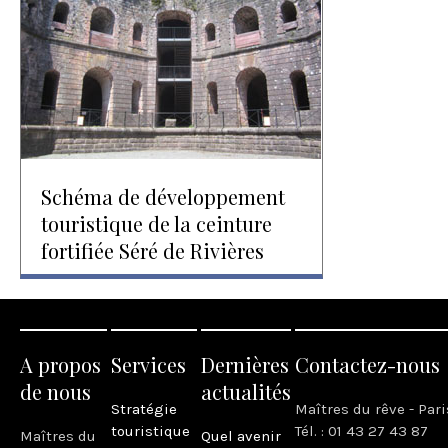
Schéma de développement
touristique de la ceinture
fortifiée Séré de Rivières
A propos
Services
Dernières
Contactez-nous
de nous
actualités
Stratégie
Maîtres du rêve - Pari
touristique
Tél. : 01 43 27 43 87
Maîtres du
Quel avenir