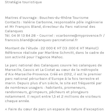
Stratégie touristique
Maitres d’ouvrage : Bouches-du-Rhône Tourisme
Contacts : Valérie Carbonne, responsable pôle ingénierie
et Mr François Bland, directeur du Parc national des
Calanques
Tél. 04 91 13 84 28 – Courriel : vcarbonne@myprovence.fr /
francois.bland@calanques-parcnational.fr
Montant de l’étude : 22 000 € HT (13 .000 € HT MaHoC)
Référence réalisée par Marlène Schmitt, dans le cadre de
son activité pour l’agence Mahoc.
Le parc national des Calanques couvre les calanques de
Marseille, Cassis et La Ciotat au cœur de la métropole
d’Aix-Marseille-Provence. Créé en 2012, il est le premier
parc national périurbain d’Europe à la fois terrestre et
marin. Depuis plus d’un siècle, le site est fréquenté par
de nombreux usagers : habitants, promeneurs,
randonneurs, grimpeurs, pêcheurs et plongeurs
notamment. Il reçoit entre 1,5 et 2 millions de visiteurs
chaque année.
« Faire du cœur de parc un espace de nature d’exception