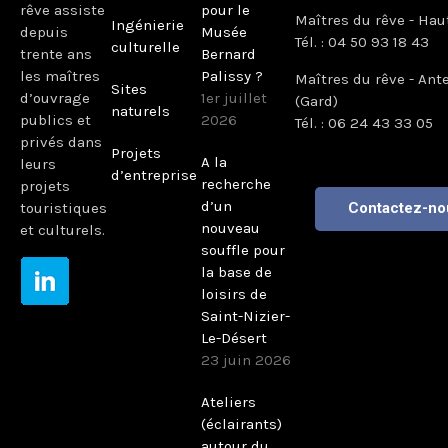
rêve assiste
pour le
Maîtres du rêve - Hau
Ingénierie
depuis
Musée
Tél. : 04 50 93 18 43
culturelle
trente ans
Bernard
les maîtres
Palissy ?
Maîtres du rêve - Ant
Sites
d’ouvrage
1er juillet
(Gard)
naturels
publics et
2026
Tél. : 06 24 43 33 05
privés dans
Projets
A la
leurs
d’entreprise
recherche
projets
d’un
touristiques
Contactez-no
nouveau
et culturels.
souffle pour
la base de
loisirs de
Saint-Nizier-
Le-Désert
23 juin 2026
Ateliers
(éclairants)
autour du