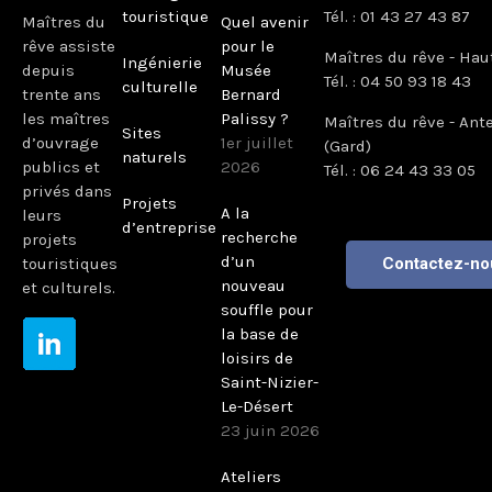
touristique
Tél. : 01 43 27 43 87
Maîtres du
Quel avenir
rêve assiste
pour le
Maîtres du rêve - Hau
Ingénierie
depuis
Musée
Tél. : 04 50 93 18 43
culturelle
trente ans
Bernard
les maîtres
Palissy ?
Maîtres du rêve - Ant
Sites
d’ouvrage
1er juillet
(Gard)
naturels
publics et
2026
Tél. : 06 24 43 33 05
privés dans
Projets
A la
leurs
d’entreprise
recherche
projets
d’un
touristiques
Contactez-no
nouveau
et culturels.
souffle pour
la base de
loisirs de
Saint-Nizier-
Le-Désert
23 juin 2026
Ateliers