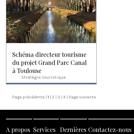
Schéma directeur tourisme
du projet Grand Parc Canal
à Toulouse
Stratégie touristique
Page précédente
1
2
3
4
Page suivante
A propos
Services
Dernières
Contactez-nous