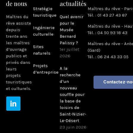
de nous
actualités
Stratégie
Maîtres du rêve - Pari
touristique
Tél. : 01 43 27 43 87
Maîtres du
Quel avenir
rêve assiste
pour le
Maîtres du rêve - Hau
Ingénierie
depuis
Musée
Tél. : 04 50 93 18 43
culturelle
trente ans
Bernard
les maîtres
Palissy ?
Maîtres du rêve - Ant
Sites
d’ouvrage
1er juillet
(Gard)
naturels
publics et
2026
Tél. : 06 24 43 33 05
privés dans
Projets
A la
leurs
d’entreprise
recherche
projets
d’un
touristiques
Contactez-no
nouveau
et culturels.
souffle pour
la base de
loisirs de
Saint-Nizier-
Le-Désert
23 juin 2026