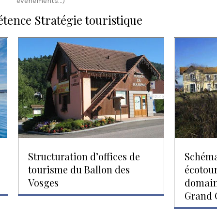
événements…)
étence Stratégie touristique
Structuration d’offices de
Schéma
tourisme du Ballon des
écotour
Vosges
domaine
Grand 