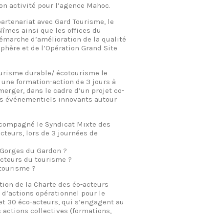
on activité pour l’agence Mahoc.
artenariat avec Gard Tourisme, le
Nîmes ainsi que les offices du
émarche d’amélioration de la qualité
sphère et de l’Opération Grand Site
tourisme durable/ écotourisme le
une formation-action de 3 jours à
merger, dans le cadre d’un projet co-
des événementiels innovants autour
accompagné le Syndicat Mixte des
cteurs, lors de 3 journées de
 Gorges du Gardon ?
cteurs du tourisme ?
 tourisme ?
ction de la Charte des éo-acteurs
 d’actions opérationnel pour le
t 30 éco-acteurs, qui s’engagent au
actions collectives (formations,