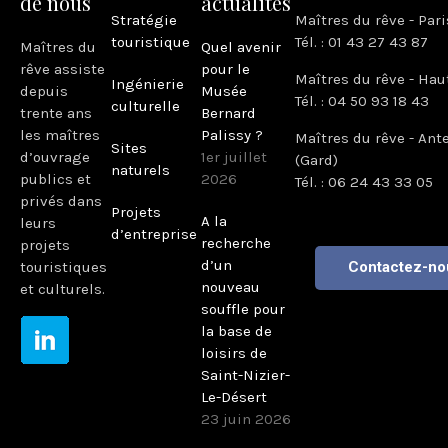
de nous
actualités
Stratégie
Maîtres du rêve - Pari
touristique
Tél. : 01 43 27 43 87
Maîtres du
Quel avenir
rêve assiste
pour le
Maîtres du rêve - Hau
Ingénierie
depuis
Musée
Tél. : 04 50 93 18 43
culturelle
trente ans
Bernard
les maîtres
Palissy ?
Maîtres du rêve - Ant
Sites
d’ouvrage
1er juillet
(Gard)
naturels
publics et
2026
Tél. : 06 24 43 33 05
privés dans
Projets
A la
leurs
d’entreprise
recherche
projets
d’un
touristiques
Contactez-no
nouveau
et culturels.
souffle pour
la base de
loisirs de
Saint-Nizier-
Le-Désert
23 juin 2026